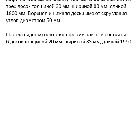
трех досок толщиной 20 мм, шириной 83 мм, длиной
1800 мм. Верхняя и нижняя доски имеют скругления
углов диаметром 50 мм.
Настил сиденья повторяет форму плиты и состоит из
6 досок толщиной 20 мм, шириной 83 мм, длиной 1990
мм.
Крепление к дереву металлических частей
осуществляется при помощи распорного латунного
анкера и оцинкованных болтов.
Древесина - лиственница, покрытая лаком.
Ребра досок имеют фаску 3 мм для исключения
травм.
Металлические изделия проходят порошково-
полимерную покраску.